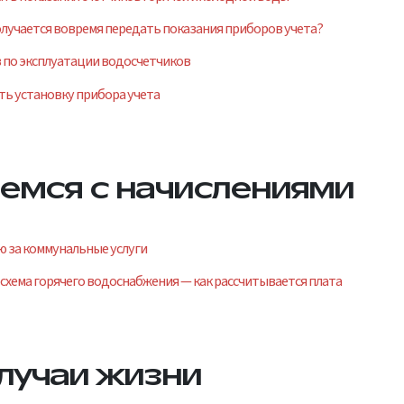
получается вовремя передать показания приборов учета?
 по эксплуатации водосчетчиков
ть установку прибора учета
емся с начислениями
ю за коммунальные услуги
схема горячего водоснабжения — как рассчитывается плата
случаи жизни