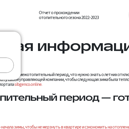
Отчет о прохождении
отопительного сезона 2022-2023
зная информац
годиться в межотопительный период, что нужно знать о летних отклю
оту своей управляющей компании, чтобы следующая зима была тепло
 портала
sibgenco.online.
ительный период — гот
 начала зимы, чтобы не мерзнуть в квартире и сэкономить на отоплен