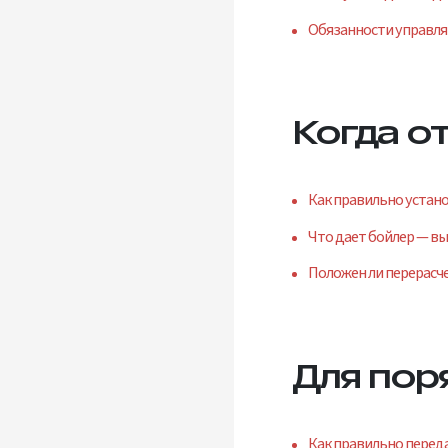
Обязанности управля
Когда о
Как правильно устан
Что дает бойлер — в
Положен ли перерасче
Для пор
Как правильно переда