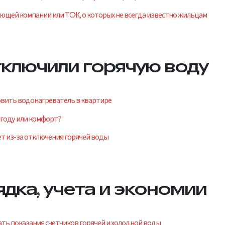
ющей компании или ТСЖ, о которых не всегда известно жильцам
тключили горячую воду
овить водонагреватель в квартире
ыгоду или комфорт?
т из-за отключения горячей воды
ядка, учета и экономии
ть показания счетчиков горячей и холодной воды