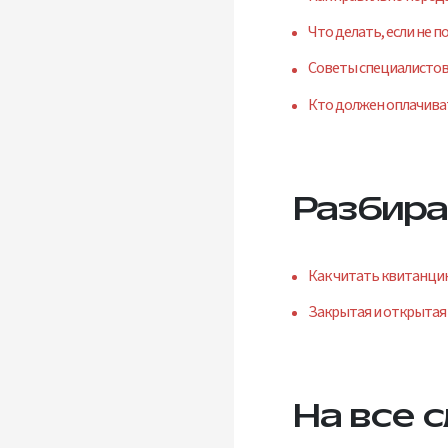
Что делать, если не 
Советы специалистов
Кто должен оплачива
Разбира
Как читать квитанци
Закрытая и открытая 
На все 