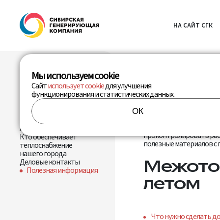
Н
А
С
А
Й
Т
С
Г
К
Поле
Открытый диалог
Мы используем cookie
Зима в нашем городе
Сайт
использует cookie
для улучшения
Хроника повреждений
функционирования и статистических данных.
График гидравлических
испытаний
План летних ремонтных
работ
Какие знания могут при
Атлас тепла
проконтролировать раб
Кто обеспечивает
полезные материалов с
теплоснабжение
нашего города
Межотоп
Деловые контакты
Полезная информация
летом
Что нужно сделать до